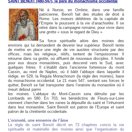
SAINT BENOÎT (480-547), le père du monachisme occidental
Né à Nursie, en Ombrie, dans une famille
patricienne, Benoît fait des études de droit à
Rome. Les moeurs délétères de la capitale de
l’Empire le poussent à la vie d’anachorète. Il se
retire dans la campagne romaine, pour vivre dans
une grotte « sous le regard de Dieu ».
Sa force spirituelle attire des moines des
environs qui lui demandent de devenir leur supérieur. Benoît tente
de mettre en place une règle de vie austère structurée par des
offices, mais les religieux, rétifs, tentent de l’empoisonner. Il
retourne dans sa grotte, où affluent de nouveaux disciples. Il fonde
pour eux douze monastères, puis descend vers le Sud, avec
quelques frères. Il s’établit dans l’ancienne forteresse du mont
Cassin, au nord de Naples, où il bâtit l’abbaye dans laquelle il
rédige, en 529, la Regula Monachorum (la règle des moines), base
du monachisme occidental. Le 21 mars 547, sentant ses forces le
quitter, Benoît se fait transporter dans l’oratoire du monastère où il
meurt debout parmi
les moines. L’abbaye du Mont-Cassin sera détruite par les
Lombards en 580. En 703, les bénédictins de Fleury-sur-Loire
viennent chercher dans les ruines la dépouille du saint et l’inhument
dans leur monastère. Saint Benoît est patron de l’Europe et saint
patron de la chrétienté occidentale.
L’oisiveté, une ennemie de l’âme
La règle de saint Benoît décrit en 73 chapitres concis la vie
spirituelle et matérielle des moines ainsi que l’organisation du