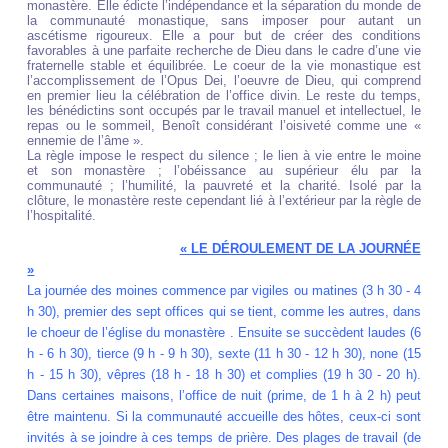
monastère. Elle édicte l’indépendance et la séparation du monde de
la communauté monastique, sans imposer pour autant un
ascétisme rigoureux. Elle a pour but de créer des conditions
favorables à une parfaite recherche de Dieu dans le cadre d’une vie
fraternelle stable et équilibrée. Le coeur de la vie monastique est
l’accomplissement de l’Opus Dei, l’oeuvre de Dieu, qui comprend
en premier lieu la célébration de l’office divin. Le reste du temps,
les bénédictins sont occupés par le travail manuel et intellectuel, le
repas ou le sommeil, Benoît considérant l’oisiveté comme une «
ennemie de l’âme ».
La règle impose le respect du silence ; le lien à vie entre le moine
et son monastère ; l’obéissance au supérieur élu par la
communauté ; l’humilité, la pauvreté et la charité. Isolé par la
clôture, le monastère reste cependant lié à l’extérieur par la règle de
l’hospitalité.
« LE DÉROULEMENT DE LA JOURNÉE
»
La journée des moines commence par vigiles ou matines (3 h 30 - 4
h 30), premier des sept offices qui se tient, comme les autres, dans
le choeur de l’église du monastère . Ensuite se succèdent laudes (6
h - 6 h 30), tierce (9 h - 9 h 30), sexte (11 h 30 - 12 h 30), none (15
h - 15 h 30), vêpres (18 h - 18 h 30) et complies (19 h 30 - 20 h).
Dans certaines maisons, l’office de nuit (prime, de 1 h à 2 h) peut
être maintenu. Si la communauté accueille des hôtes, ceux-ci sont
invités à se joindre à ces temps de prière. Des plages de travail (de