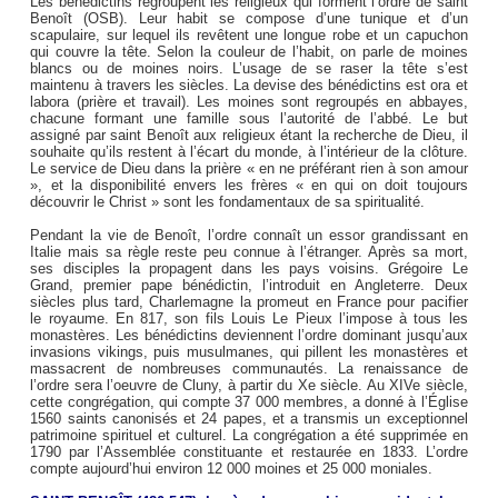
Les bénédictins regroupent les religieux qui forment l’ordre de saint
Benoît (OSB). Leur habit se compose d’une tunique et d’un
scapulaire, sur lequel ils revêtent une longue robe et un capuchon
qui couvre la tête. Selon la couleur de l’habit, on parle de moines
blancs ou de moines noirs. L’usage de se raser la tête s’est
maintenu à travers les siècles. La devise des bénédictins est ora et
labora (prière et travail). Les moines sont regroupés en abbayes,
chacune formant une famille sous l’autorité de l’abbé. Le but
assigné par saint Benoît aux religieux étant la recherche de Dieu, il
souhaite qu’ils restent à l’écart du monde, à l’intérieur de la clôture.
Le service de Dieu dans la prière « en ne préférant rien à son amour
», et la disponibilité envers les frères « en qui on doit toujours
découvrir le Christ » sont les fondamentaux de sa spiritualité.
Pendant la vie de Benoît, l’ordre connaît un essor grandissant en
Italie mais sa règle reste peu connue à l’étranger. Après sa mort,
ses disciples la propagent dans les pays voisins. Grégoire Le
Grand, premier pape bénédictin, l’introduit en Angleterre. Deux
siècles plus tard, Charlemagne la promeut en France pour pacifier
le royaume. En 817, son fils Louis Le Pieux l’impose à tous les
monastères. Les bénédictins deviennent l’ordre dominant jusqu’aux
invasions vikings, puis musulmanes, qui pillent les monastères et
massacrent de nombreuses communautés. La renaissance de
l’ordre sera l’oeuvre de Cluny, à partir du Xe siècle. Au XIVe siècle,
cette congrégation, qui compte 37 000 membres, a donné à l’Église
1560 saints canonisés et 24 papes, et a transmis un exceptionnel
patrimoine spirituel et culturel. La congrégation a été supprimée en
1790 par l’Assemblée constituante et restaurée en 1833. L’ordre
compte aujourd’hui environ 12 000 moines et 25 000 moniales.