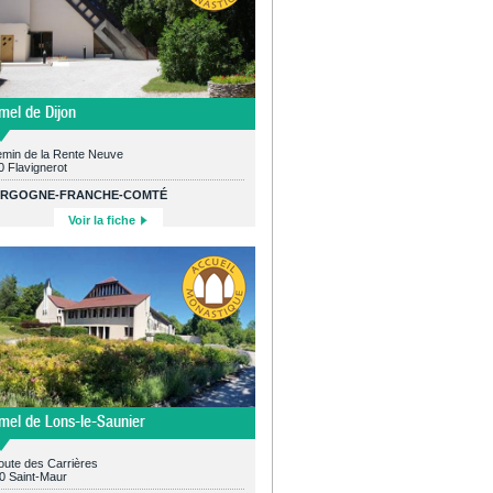
mel de Dijon
emin de la Rente Neuve
 Flavignerot
RGOGNE-FRANCHE-COMTÉ
Voir la fiche
mel de Lons-le-Saunier
oute des Carrières
0 Saint-Maur