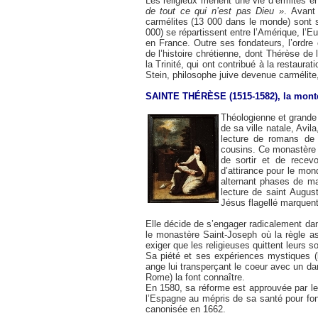
Les religieux mènent une vie d’ermites en
de tout ce qui n’est pas Dieu »
. Avant 
carmélites (13 000 dans le monde) sont 
000) se répartissent entre l’Amérique, l’E
en France. Outre ses fondateurs, l’ordr
de l’histoire chrétienne, dont Thérèse de 
la Trinité, qui ont contribué à la restaura
Stein, philosophe juive devenue carmélite
SAINTE THÉRÈSE (1515-1582), la monté
Théologienne et grande
de sa ville natale, Avil
lecture de romans de 
cousins. Ce monastère n
de sortir et de recev
d’attirance pour le mon
alternant phases de ma
lecture de saint Augus
Jésus flagellé marquent 
Elle décide de s’engager radicalement dan
le monastère Saint-Joseph où la règle as
exiger que les religieuses quittent leurs 
Sa piété et ses expériences mystiques (l
ange lui transperçant le coeur avec un da
Rome) la font connaître.
En 1580, sa réforme est approuvée par le p
l’Espagne au mépris de sa santé pour fo
canonisée en 1662.