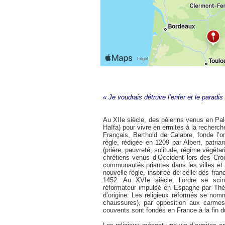
« Je voudrais détruire l’enfer et le paradi
Au XIIe siècle, des pèlerins venus en Pal
Haïfa) pour vivre en ermites à la recherch
Français, Berthold de Calabre, fonde l’
règle, rédigée en 1209 par Albert, patr
(prière, pauvreté, solitude, régime végétar
chrétiens venus d’Occident lors des Cro
communautés priantes dans les villes et 
nouvelle règle, inspirée de celle des fr
1452. Au XVIe siècle, l’ordre se sci
réformateur impulsé en Espagne par Thérè
d’origine. Les religieux réformés se nom
chaussures), par opposition aux carme
couvents sont fondés en France à la fin d