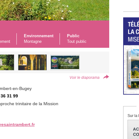
Environnement
Public
ement
Montagne
Tout public
Voir le diaporama
mbert-en-Bugey
 36 31 99
proche trinitaire de la Mission
Sur la 
yesaintrambert.fr