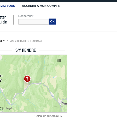
IVEZ VOUS
ACCÉDER À MON COMPTE
Rechercher
eter
uide
OK
GEY
ASSOCIATION L'ABBAYE
S'Y RENDRE
Calcul de l'itinéraire