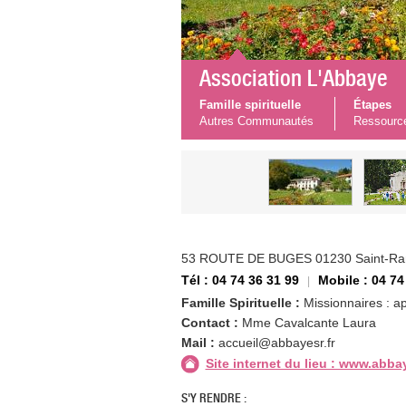
Association L'Abbaye
Famille spirituelle
Étapes
Autres Communautés
Ressourc
53 ROUTE DE BUGES 01230 Saint-Ra
Tél : 04 74 36 31 99
Mobile : 04 74
Famille Spirituelle :
Missionnaires : ap
Contact :
Mme Cavalcante Laura
Mail :
accueil@abbayesr.fr
Site internet du lieu : www.abba
S'Y RENDRE :