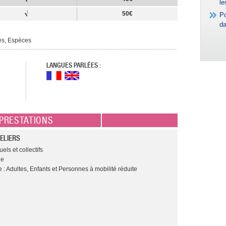
le
50€
Po
da
es, Espèces
LANGUES PARLÉES :
PRESTATIONS
ELIERS
els et collectifs
ge
 : Adultes, Enfants et Personnes à mobilité réduite