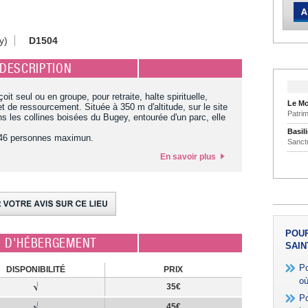
y)
D1504
DESCRIPTION
 seul ou en groupe, pour retraite, halte spirituelle,
Le Mo
t de ressourcement. Située à 350 m d'altitude, sur le site
Patri
 les collines boisées du Bugey, entourée d'un parc, elle
Basil
 46 personnes maximun.
Sanct
En savoir plus
POUR
E D'HÉBERGEMENT
SAIN
Po
DISPONIBILITÉ
PRIX
où
35€
Po
45€