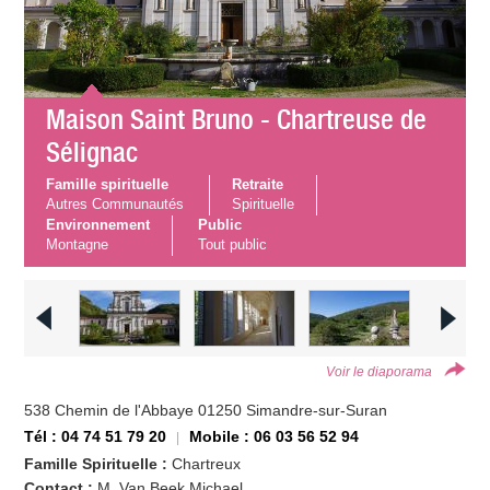
Maison Saint Bruno - Chartreuse de
Sélignac
Famille spirituelle
Retraite
Autres Communautés
Spirituelle
Environnement
Public
Montagne
Tout public
Voir le diaporama
538 Chemin de l'Abbaye 01250 Simandre-sur-Suran
Tél : 04 74 51 79 20
Mobile : 06 03 56 52 94
Famille Spirituelle :
Chartreux
Contact :
M. Van Beek Michael