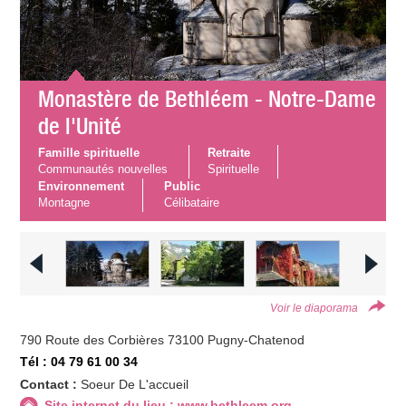
Monastère de Bethléem - Notre-Dame
de l'Unité
Famille spirituelle
Retraite
Communautés nouvelles
Spirituelle
Environnement
Public
Montagne
Célibataire
Voir le diaporama
790 Route des Corbières 73100 Pugny-Chatenod
Tél : 04 79 61 00 34
Contact :
Soeur De L'accueil
Site internet du lieu : www.bethleem.org