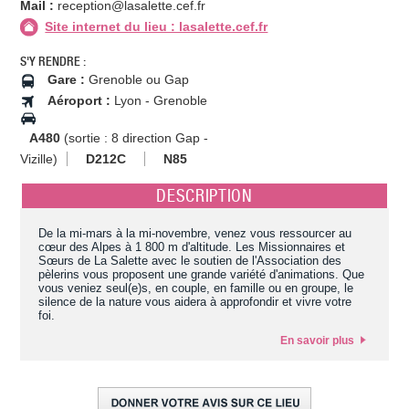
Mail :
reception@lasalette.cef.fr
Site internet du lieu : lasalette.cef.fr
S'Y RENDRE :
Gare :
Grenoble ou Gap
Aéroport :
Lyon - Grenoble
A480
(sortie : 8 direction Gap -
Vizille)
D212C
N85
DESCRIPTION
De la mi-mars à la mi-novembre, venez vous ressourcer au
cœur des Alpes à 1 800 m d'altitude. Les Missionnaires et
Sœurs de La Salette avec le soutien de l'Association des
pèlerins vous proposent une grande variété d'animations. Que
vous veniez seul(e)s, en couple, en famille ou en groupe, le
silence de la nature vous aidera à approfondir et vivre votre
foi.
En savoir plus