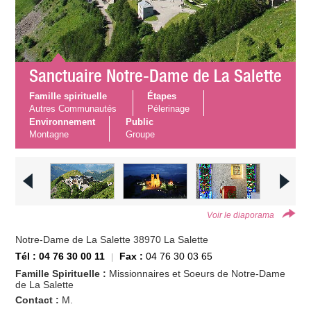
Sanctuaire Notre-Dame de La Salette
Famille spirituelle
Étapes
Autres Communautés
Pélerinage
Environnement
Public
Montagne
Groupe
Voir le diaporama
Notre-Dame de La Salette 38970 La Salette
Tél : 04 76 30 00 11
Fax :
04 76 30 03 65
Famille Spirituelle :
Missionnaires et Soeurs de Notre-Dame
de La Salette
Contact :
M.