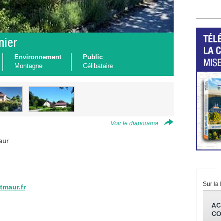
nier
Environnement
Public
Montagne
Célibataire
Voir le diaporama
aur
Sur la 
tmaur.fr