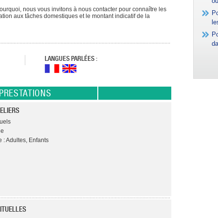
où
rquoi, nous vous invitons à nous contacter pour connaître les
Po
ipation aux tâches domestiques et le montant indicatif de la
le
Po
da
LANGUES PARLÉES :
PRESTATIONS
ELIERS
duels
ge
 : Adultes, Enfants
ITUELLES