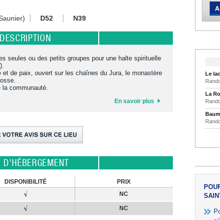
-Saunier)
D52
N39
DESCRIPTION
s seules ou des petits groupes pour une halte spirituelle
).
 et de paix, ouvert sur les chaînes du Jura, le monastère
Le la
Cosse.
Rando
de la communauté.
La Ro
En savoir plus
Rando
Baume
Rando
E D'HÉBERGEMENT
DISPONIBILITÉ
PRIX
POUR
NC
SAIN
NC
Po