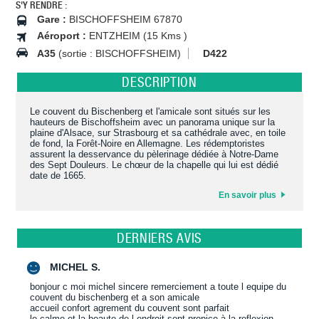
S'Y RENDRE :
Gare :
BISCHOFFSHEIM 67870
Aéroport :
ENTZHEIM (15 Kms )
A35
(sortie : BISCHOFFSHEIM)
D422
DESCRIPTION
Le couvent du Bischenberg et l'amicale sont situés sur les
hauteurs de Bischoffsheim avec un panorama unique sur la
plaine d'Alsace, sur Strasbourg et sa cathédrale avec, en toile
de fond, la Forêt-Noire en Allemagne. Les rédemptoristes
assurent la desservance du pèlerinage dédiée à Notre-Dame
des Sept Douleurs. Le chœur de la chapelle qui lui est dédié
date de 1665.
En savoir plus
DERNIERS AVIS
MICHEL S.
bonjour c moi michel sincere remerciement a toute l equipe du
couvent du bischenberg et a son amicale
accueil confort agrement du couvent sont parfait
le calme et la beaute de l endroit sont propice à la reflexion