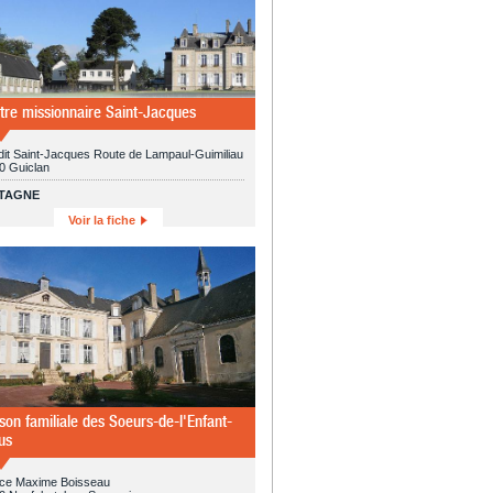
tre missionnaire Saint-Jacques
dit Saint-Jacques Route de Lampaul-Guimiliau
0 Guiclan
TAGNE
Voir la fiche
son familiale des Soeurs-de-l'Enfant-
us
ace Maxime Boisseau