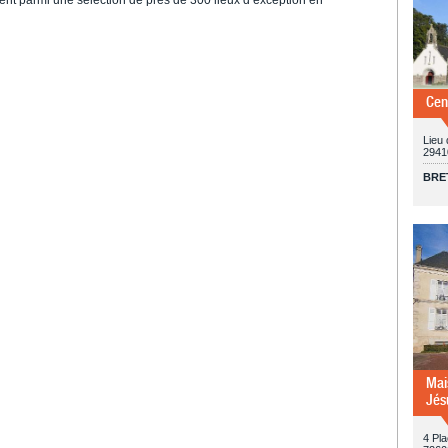
Cen
Lieu 
2941
BRE
Mai
Jés
4 Pl