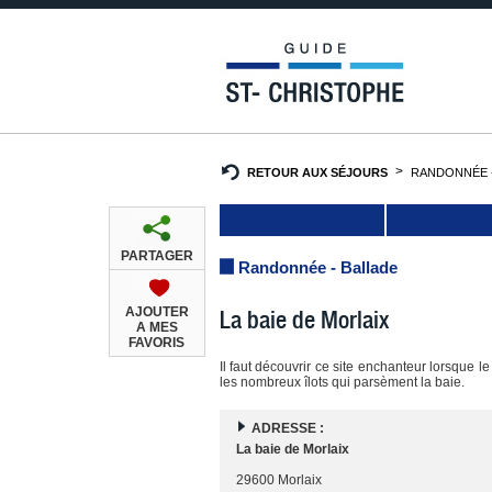
RETOUR AUX SÉJOURS
RANDONNÉE -
PARTAGER
Randonnée - Ballade
AJOUTER
La baie de Morlaix
A MES
FAVORIS
Il faut découvrir ce site enchanteur lorsque l
les nombreux îlots qui parsèment la baie.
ADRESSE :
La baie de Morlaix
29600 Morlaix