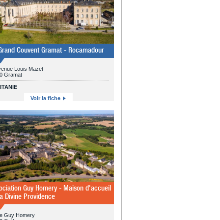
Grand Couvent Gramat - Rocamadour
venue Louis Mazet
0 Gramat
ITANIE
Voir la fiche
ociation Guy Homery - Maison d'accueil
la Divine Providence
ue Guy Homery