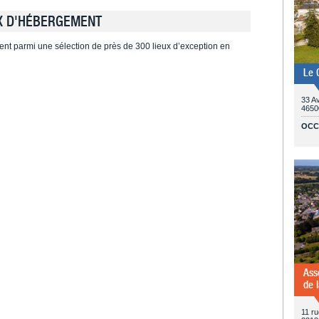
X D'HÉBERGEMENT
ent parmi une sélection de près de 300 lieux d’exception en
Le 
33 A
4650
OCC
Ass
de 
11 r