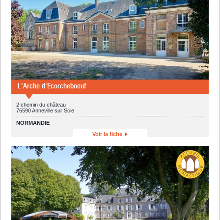
L'Arche d'Ecorcheboeuf
2 chemin du château
76590 Anneville sur Scie
NORMANDIE
Voir la fiche