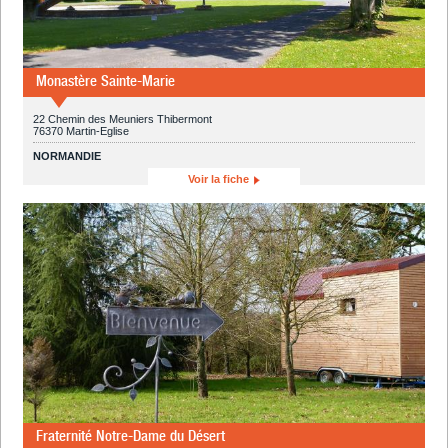
Monastère Sainte-Marie
22 Chemin des Meuniers Thibermont
76370 Martin-Eglise
NORMANDIE
Voir la fiche
Fraternité Notre-Dame du Désert