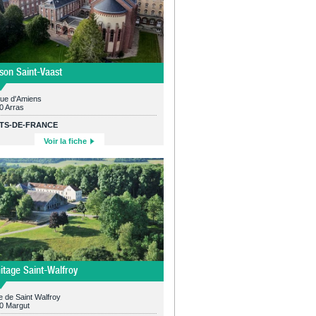
son Saint-Vaast
rue d'Amiens
0 Arras
TS-DE-FRANCE
Voir la fiche
itage Saint-Walfroy
 de Saint Walfroy
0 Margut