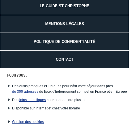
LE GUIDE ST CHRISTOPHE
MENTIONS LÉGALES
POLITIQUE DE CONFIDENTIALITÉ
CONTACT
POUR VOUS :
Des outils pratiques et ludiques pour bâtir votre séjour dans près
de 300 adresses
de lieux d'hébergement spirituel en France et en Europe
Des
infos touristiques
pour aller encore plus loin
Disponible sur Internet et chez votre libraire
Gestion des cookies