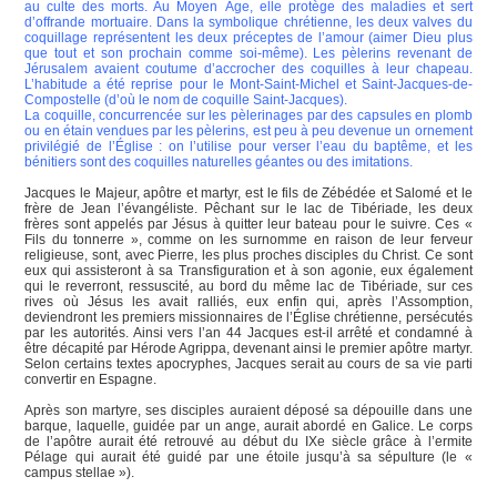
au culte des morts. Au Moyen Âge, elle protège des maladies et sert
d’offrande mortuaire. Dans la symbolique chrétienne, les deux valves du
coquillage représentent les deux préceptes de l’amour (aimer Dieu plus
que tout et son prochain comme soi-même). Les pèlerins revenant de
Jérusalem avaient coutume d’accrocher des coquilles à leur chapeau.
L’habitude a été reprise pour le Mont-Saint-Michel et Saint-Jacques-de-
Compostelle (d’où le nom de coquille Saint-Jacques).
La coquille, concurrencée sur les pèlerinages par des capsules en plomb
ou en étain vendues par les pèlerins, est peu à peu devenue un ornement
privilégié de l’Église : on l’utilise pour verser l’eau du baptême, et les
bénitiers sont des coquilles naturelles géantes ou des imitations.
Jacques le Majeur, apôtre et martyr, est le fils de Zébédée et Salomé et le
frère de Jean l’évangéliste. Pêchant sur le lac de Tibériade, les deux
frères sont appelés par Jésus à quitter leur bateau pour le suivre. Ces «
Fils du tonnerre », comme on les surnomme en raison de leur ferveur
religieuse, sont, avec Pierre, les plus proches disciples du Christ. Ce sont
eux qui assisteront à sa Transfiguration et à son agonie, eux également
qui le reverront, ressuscité, au bord du même lac de Tibériade, sur ces
rives où Jésus les avait ralliés, eux enfin qui, après l’Assomption,
deviendront les premiers missionnaires de l’Église chrétienne, persécutés
par les autorités. Ainsi vers l’an 44 Jacques est-il arrêté et condamné à
être décapité par Hérode Agrippa, devenant ainsi le premier apôtre martyr.
Selon certains textes apocryphes, Jacques serait au cours de sa vie parti
convertir en Espagne.
Après son martyre, ses disciples auraient déposé sa dépouille dans une
barque, laquelle, guidée par un ange, aurait abordé en Galice. Le corps
de l’apôtre aurait été retrouvé au début du IXe siècle grâce à l’ermite
Pélage qui aurait été guidé par une étoile jusqu’à sa sépulture (le «
campus stellae »).