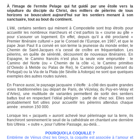
À l’image de l’ermite Pelage qui fut guidé par une étoile vers la
sépulture du disciple du Christ, des milliers de pèlerins de tous
horizons se bousculent aujourd’hui sur les sentiers menant à son
sanctuaire, tout au bout du continent.
L’été, certains sentiers qui mènent à Compostelle sont trop étroits pour
accueillir les nombreux marcheurs et c’est parfois la « course au gîte »
pour s’assurer un logement. En effet, depuis qu’il a été proclamé «
Premier Itinéraire culturel » par le Conseil de l’Europe, en 1987, et que le
pape Jean Paul II a convié en son terme la jeunesse du monde entier, le
Chemin de Saint-Jacques n’a cessé de croître en fréquentation. Les
pèlerins, en quête de sérénité, découvrent de nouveaux itinéraires. En
Espagne, le Camino francés n’est plus la seule voie empruntée : le
Camino del Norte (ou « Chemin de la côte »), le Camino primitivo
(d’Oviedo à Melide ou Palas de Rei), le Camino portugués (venant du
Portugal) ou la Via de la Plata (de Séville à Astorga) ne sont que quelques
exemples des autres routes suivies.
En France aussi, le paysage jacquaire s’étoffe : à côté des quatre grandes
voies traditionnelles (au départ de Paris, de Vézelay, du Puy-en-Velay et
d’Arles), une multitude de variantes permettent de sortir des sentiers
battus tout en respectant l’idéal pérégrin : partir de chez soi. Elles sont
probablement fort utiles pour accueillir les pèlerins attendus chaque
année : environ 150 000.
Lorsque les « jacquets » auront achevé leur pèlerinage sur la terre, ils
franchiront sereinement le seuil de la cathédrale en chantant une dernière
fois Ultreia : « outre », pour l’ultime Passage, au-delà…
POURQUOI LA COQUILLE ?
Emblème de Vénus chez les Grecs, la coquille est associée à l’amour et