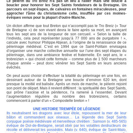
Le pèlerin du Tro Breiz n’a pas un lieu à rallier mais une boucle à
boucler pour honorer les Sept Saints fondateurs de la Bretagne. Un
parcours en sept étapes, de calvaires en fontaines miraculeuses, pour
approcher l’âme du christianisme celte, insufflée par ces moines-
évêques venus pour la plupart d’outre-Manche.
Un dicton affirme que tout Breton qui n’accomplit pas le Tro Breiz (« Tour
de Bretagne ») de son vivant devra le faire après sa mort, en avançant
tous les sept ans de la longueur de son cercueil. « Selon la taille de
l’individu, cela peut représenter jusqu’à 77 000 ans de purgatoire ! »,
calcule avec humour Philippe Abjean, à l’origine de la renaissance de ce
pèlerinage médiéval. C’est en 1994 que ce Saint-Politain envisagea
d’organiser une marche collective annuelle sur l’une des sept étapes du
pèlerinage, dans une ambiance festive et fraternelle. En sept ans, le «
trobreizien » qui choisit cette formule – comme plus de 1 500 marcheurs
chaque année – peut donc vénérer les Sept Saints en leurs anciens
évêchés.
On peut aussi choisir d’effectuer la totalité du pèlerinage en une fois, en
dessinant autour de la Bretagne une boucle d’environ 620 km, dont
presque la moitié est balisée. Après un mois de marche, le pèlerin rejoint
son point de départ. Mais il revient différent : la spiritualité des Sept Saints,
qui prône l’ascèse et la pénitence, l’a ramené à l’essentiel. Devant
l’augmentation régulière du nombre des trobreiziens, certains
commencent à parler d’un « Compostelle breton » !
UNE HISTOIRE TREMPÉE DE LÉGENDE
Ils neutralisent les dragons avec leur étole, repoussent la mer de leur
bâton et commandent aux oiseaux… La légende des Sept Saints
conjugue poésie médiévale et merveilleux chrétien : Samson (v. 485-565)
évêque de Dol-de-Bretagne, serait obéi par les volatiles destructeurs de
récolte et délivrerait les possédés. Malo (v. 640), évêque de Saint-Malo,