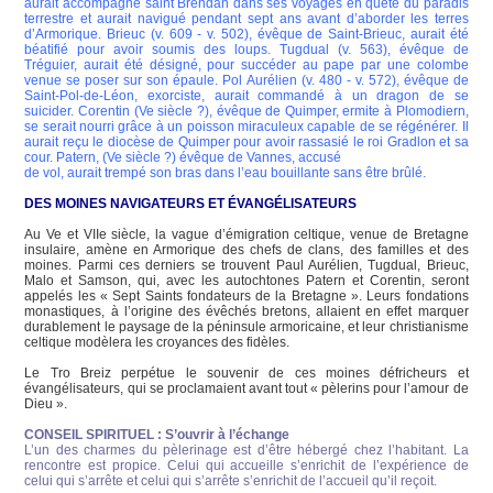
aurait accompagné saint Brendan dans ses voyages en quête du paradis
terrestre et aurait navigué pendant sept ans avant d’aborder les terres
d’Armorique. Brieuc (v. 609 - v. 502), évêque de Saint-Brieuc, aurait été
béatifié pour avoir soumis des loups. Tugdual (v. 563), évêque de
Tréguier, aurait été désigné, pour succéder au pape par une colombe
venue se poser sur son épaule. Pol Aurélien (v. 480 - v. 572), évêque de
Saint-Pol-de-Léon, exorciste, aurait commandé à un dragon de se
suicider. Corentin (Ve siècle ?), évêque de Quimper, ermite à Plomodiern,
se serait nourri grâce à un poisson miraculeux capable de se régénérer. Il
aurait reçu le diocèse de Quimper pour avoir rassasié le roi Gradlon et sa
cour. Patern, (Ve siècle ?) évêque de Vannes, accusé
de vol, aurait trempé son bras dans l’eau bouillante sans être brûlé.
DES MOINES NAVIGATEURS ET ÉVANGÉLISATEURS
Au Ve et VIIe siècle, la vague d’émigration celtique, venue de Bretagne
insulaire, amène en Armorique des chefs de clans, des familles et des
moines. Parmi ces derniers se trouvent Paul Aurélien, Tugdual, Brieuc,
Malo et Samson, qui, avec les autochtones Patern et Corentin, seront
appelés les « Sept Saints fondateurs de la Bretagne ». Leurs fondations
monastiques, à l’origine des évêchés bretons, allaient en effet marquer
durablement le paysage de la péninsule armoricaine, et leur christianisme
celtique modèlera les croyances des fidèles.
Le Tro Breiz perpétue le souvenir de ces moines défricheurs et
évangélisateurs, qui se proclamaient avant tout « pèlerins pour l’amour de
Dieu ».
CONSEIL SPIRITUEL : S’ouvrir à l’échange
L’un des charmes du pèlerinage est d’être hébergé chez l’habitant. La
rencontre est propice. Celui qui accueille s’enrichit de l’expérience de
celui qui s’arrête et celui qui s’arrête s’enrichit de l’accueil qu’il reçoit.