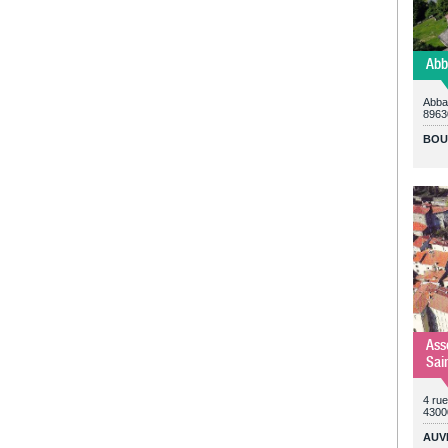
Abb
Abbay
8963
BOU
Ass
Sai
4 ru
4300
AUV