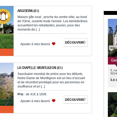
ARGENTAN (61)
Maison gîte rural , proche du centre-ville, au bord
de l'Orne, ouverte toute l'année. Les bénédictines
accueillent les retraitantes, jeunes, pour des
moments de [...]
DÉCOUVRIR
Ajouter à mes favoris
Cen
LA CHAPELLE-MONTLIGEON (61)
5, r
9214
Sanctuaire mondial de prière pour les défunts,
Notre-Dame de Montligeon est un lieu d’accueil
ÎLE
et de réconfort privilégié pour les personnes en
souffrance et en [...]
Prix
: de 41€ à 183€
DÉCOUVRIR
Ajouter à mes favoris