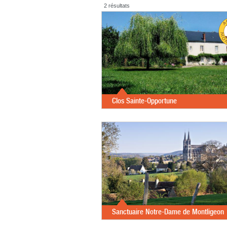
2 résultats
Clos Sainte-Opportune
Sanctuaire Notre-Dame de Montligeon