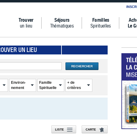
INSCR
Trouver
Séjours
Familles
Ach
un lieu
Thématiques
Spirituelles
Le G
ROUVER UN LIEU
RECHERCHER
Environ-
Famille
+ de
nement
Spirituelle
critères
LISTE
CARTE