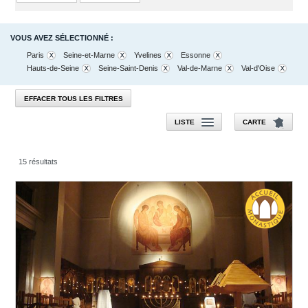
VOUS AVEZ SÉLECTIONNÉ :
Paris
Seine-et-Marne
Yvelines
Essonne
Hauts-de-Seine
Seine-Saint-Denis
Val-de-Marne
Val-d'Oise
EFFACER TOUS LES FILTRES
LISTE
CARTE
15 résultats