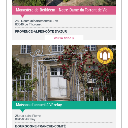
Monastère de Bethléem - Notre-Dame du Torrent de Vie
250 Route départementale 279
83340 Le Thoronet
PROVENCE-ALPES-CÔTE D'AZUR
Voir la fiche
Maisons d'accueil à Vézelay
26 rue saint Pierre
89450 Vezelay
BOURGOGNE-FRANCHE-COMTÉ