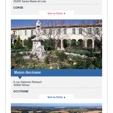
20200 Santa-Maria-di-Lota
CORSE
Voir la fiche
Maison diocésaine
6 rue Salomon Reinach
30000 Nîmes
OCCITANIE
Voir la fiche