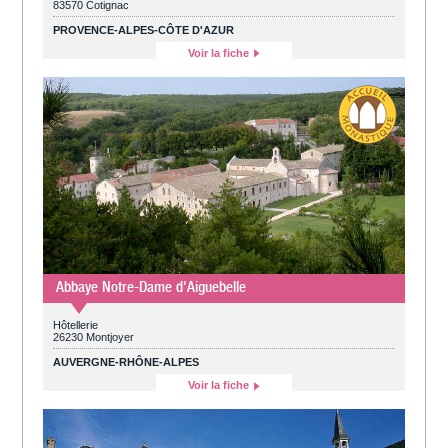
83570 Cotignac
PROVENCE-ALPES-CÔTE D'AZUR
Voir la fiche
Abbaye Notre-Dame d'Aiguebelle
Hôtellerie
26230 Montjoyer
AUVERGNE-RHÔNE-ALPES
Voir la fiche