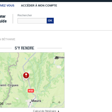
IVEZ VOUS
ACCÉDER À MON COMPTE
Rechercher
eter
uide
OK
N BÉTHANIE
S'Y RENDRE
Calcul de l'itinéraire