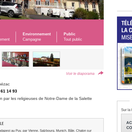
Environnement
Public
ement
Campagne
Tout public
Voir le diaporama
uézac
 61 14 93
 par les religieuses de Notre-Dame de la Salette
Sur la 
LE
dapest au Puy, par Vienne, Salzbourg, Munich, Bâle, Chalon sur