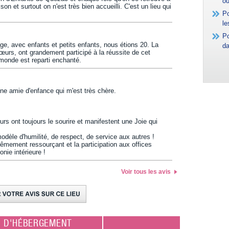
où
on et surtout on n'est très bien accueilli. C'est un lieu qui
Po
le
Po
e, avec enfants et petits enfants, nous étions 20. La
da
 sœurs, ont grandement participé à la réussite de cet
 monde est reparti enchanté.
ne amie d'enfance qui m'est très chère.
urs ont toujours le sourire et manifestent une Joie qui
èle d'humilité, de respect, de service aux autres !
rêmement ressourçant et la participation aux offices
nie intérieure !
Voir tous les avis
E D'HÉBERGEMENT