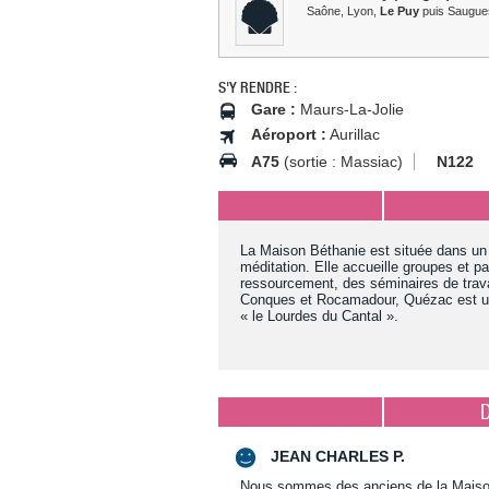
Saône, Lyon,
Le Puy
puis Saugues
S'Y RENDRE :
Gare :
Maurs-La-Jolie
Aéroport :
Aurillac
A75
(sortie : Massiac)
N122
La Maison Béthanie est située dans un 
méditation. Elle accueille groupes et pa
ressourcement, des séminaires de trav
Conques et Rocamadour, Quézac est un
« le Lourdes du Cantal ».
JEAN CHARLES P.
Nous sommes des anciens de la Maison 