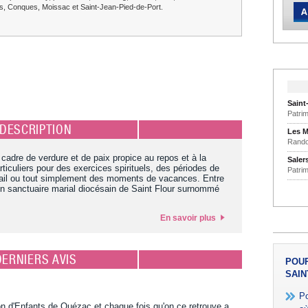
, Conques, Moissac et Saint-Jean-Pied-de-Port.
Saint
Patri
DESCRIPTION
Les M
Rando
cadre de verdure et de paix propice au repos et à la
Saler
rticuliers pour des exercices spirituels, des périodes de
Patri
ail ou tout simplement des moments de vacances. Entre
 sanctuaire marial diocésain de Saint Flour surnommé
En savoir plus
DERNIERS AVIS
POUR
SAIN
Po
d'Enfants de Quézac et chaque fois qu'on ce retrouve a