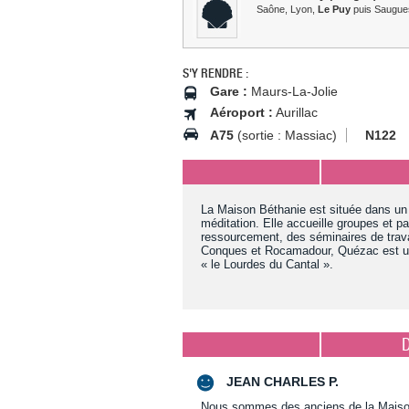
Saône, Lyon,
Le Puy
puis Saugues
S'Y RENDRE :
Gare :
Maurs-La-Jolie
Aéroport :
Aurillac
A75
(sortie : Massiac)
N122
La Maison Béthanie est située dans un 
méditation. Elle accueille groupes et pa
ressourcement, des séminaires de trav
Conques et Rocamadour, Quézac est un
« le Lourdes du Cantal ».
JEAN CHARLES P.
Nous sommes des anciens de la Maison 