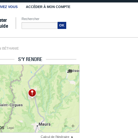
IVEZ VOUS
ACCÉDER À MON COMPTE
Rechercher
eter
uide
OK
N BÉTHANIE
S'Y RENDRE
Calcul de l'itinéraire