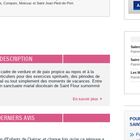
, Conques, Moissac et Saint-Jean-Pied-de-Port.
Saler
Patri
DESCRIPTION
Saint
Patri
cadre de verdure et de paix propice au repos et à la
Les M
rticuliers pour des exercices spirituels, des périodes de
Rando
ail ou tout simplement des moments de vacances. Entre
 sanctuaire marial diocésain de Saint Flour surnommé
En savoir plus
DERNIERS AVIS
POUR
SAIN
Po
d'Enfants de Quézac et chaque fois qu'on ce retrouve a