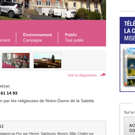
Environnement
Public
ement
Campagne
Tout public
Voir le diaporama
uézac
 61 14 93
 par les religieuses de Notre-Dame de la Salette
Sur la 
LE
dapest au Puy, par Vienne, Salzbourg, Munich, Bâle, Chalon sur