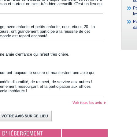
où
on et surtout on n'est très bien accueilli. C'est un lieu qui
Po
le
Po
e, avec enfants et petits enfants, nous étions 20. La
da
 sœurs, ont grandement participé à la réussite de cet
 monde est reparti enchanté.
ne amie d'enfance qui m'est très chère.
urs ont toujours le sourire et manifestent une Joie qui
èle d'humilité, de respect, de service aux autres !
rêmement ressourçant et la participation aux offices
nie intérieure !
Voir tous les avis
E D'HÉBERGEMENT