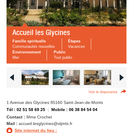
Accueil les Glycines
Famille spirituelle
Étapes
Communautés nouvelles
Vacances
Environnement
Public
Mer
Tout public
Voir le diaporama
1 Avenue des Glycines 85160 Saint-Jean-de-Monts
Tél : 02 51 58 69 25
Mobile : 06 38 84 54 04
Contact :
Mme Crochet
Mail :
accueil.lesglycines@stjmts.fr
Site internet du lieu :