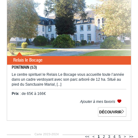
Relais le Bocage
PONTMAIN (53)
Le centre spirituel le Relais Le Bocage vous accueille toute l’année
dans un cadre verdoyant avec son parc arboré de 12 ha. Situé au
pied du Sanctuaire Marial, [...]
Prix
: de 65€ à 166€
Ajouter à mes favoris
DÉCOUVRIR
Carte 2023-2024
<<
<
1
2
3
4
5
>
>>