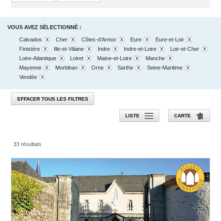
VOUS AVEZ SÉLECTIONNÉ :
Calvados
Cher
Côtes-d'Armor
Eure
Eure-et-Loir
Finistère
Ille-et-Vilaine
Indre
Indre-et-Loire
Loir-et-Cher
Loire-Atlantique
Loiret
Maine-et-Loire
Manche
Mayenne
Morbihan
Orne
Sarthe
Seine-Maritime
Vendée
EFFACER TOUS LES FILTRES
LISTE
CARTE
33 résultats