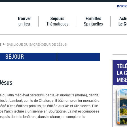
INSCR
Trouver
Séjours
Familles
Ach
un lieu
Thématiques
Spirituelles
Le G
S
BASILIQUE DU SACRÉ-CŒUR DE JÉSUS
SÉJOUR
Jésus
e du latin médiéval
paredum
(pente) et
monacus
(moine), définit
iècle, Lambert, comte de Chalon, y fit bâtir un premier monastère
e
e
édé à ces édifices primitifs, fut édifiée aux XI
et XII
siècles. Elle
de l’architecture clunisienne en Bourgogne. La nef est composée
s puis de trois fenêtres ; dans le chœur, on compte trois