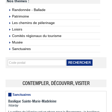
Nos thèmes :
Randonnée - Ballade
Patrimoine
Les chemins de pélerinage
Loisirs
Comités régionaux du tourisme
Musée
Sanctuaires
RECHERCHER
CONTEMPLER, DÉCOUVRIR, VISITER
Sanctuaires
Basilique Sainte-Marie-Madeleine
Vézelay
La colline de Vézelay est un phare pour la Bourgogne : la basilique