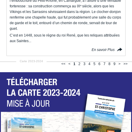
l’embouchure du Petit-Rhône, en Camargue, a l’allure d’une véritable
e
forteresse : sa construction commença au IX
siècle, alors que les
Vikings et les Sarrasins sévissaient dans la région. Le clocher-donjon
renferme une chapelle haute, qui fut probablement une salle du corps
de garde et le toit, entouré d’un chemin de ronde, servait de tour de
guet.
C’est en 1448, sous le règne du roi René, que les reliques attribuées
aux Saintes...
En savoir Plus
Carte 2023-2024
<<
<
1
2
3
4
5
6
7
8
9
>
>>