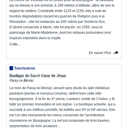
qui se dresse à son sommet, à 298 mètres d’altitude, attire de loin le
regard du visiteur. Construite entre 1120 et 1150, elle a subi de
lourdes dégradations durant les guerres de Religion puis à la
e
Révolution ; elle fut restaurée au XIX
siècle par Viollet-le-Duc.
D’abord consacrée à Marie, elle fut placée, en 1050, sous le
patronage de Marie-Madeleine, dont les reliques présumées sont
toujours exposées dans la crypte.
Cette...
En savoir Plus
Sanctuaires
Basilique du Sacré-Cœur de Jésus
Paray-le-Monial
Le nom de Paray-le-Monial, venant sans doute du latin médiéval
paredum
(pente) et
monacus
(moine), définit bien cette ville
e
bourguignonne. À la fin du X
siècle, Lambert, comte de Chalon, y fit
bâtir un premier monastère et son église. La basilique actuelle, qui a
e
e
succédé à ces édifices primitifs, fut édifiée aux XI
et XII
siècles. Elle
est l’un des monuments les mieux conservés de l’architecture
clunisienne en Bourgogne. La nef est composée de trois travées,
surplombées de trois
arcatures ...