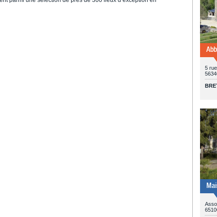
Abb
5 rue
5634
BRE
Mai
Asso
6510