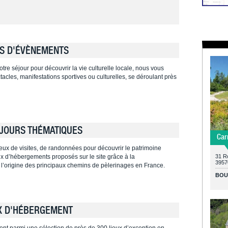
S D'ÉVÈNEMENTS
tre séjour pour découvrir la vie culturelle locale, nous vous
cles, manifestations sportives ou culturelles, se déroulant près
JOURS THÉMATIQUES
Car
ieux de visites, de randonnées pour découvrir le patrimoine
ieux d’hébergements proposés sur le site grâce à la
31 R
3957
 l’origine des principaux chemins de pèlerinages en France.
BOU
X D'HÉBERGEMENT
ent parmi une sélection de près de 300 lieux d’exception en