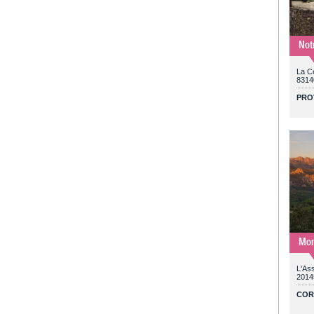
Not
La C
8314
PRO
Mon
L'Ass
2014
COR