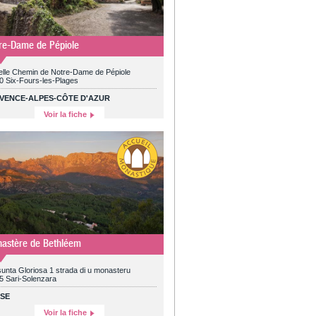
re-Dame de Pépiole
elle Chemin de Notre-Dame de Pépiole
0 Six-Fours-les-Plages
VENCE-ALPES-CÔTE D'AZUR
Voir la fiche
astère de Bethléem
unta Gloriosa 1 strada di u monasteru
5 Sari-Solenzara
SE
Voir la fiche