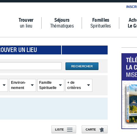
INSCR
Trouver
Séjours
Familles
Ach
un lieu
Thématiques
Spirituelles
Le G
ROUVER UN LIEU
RECHERCHER
Environ-
Famille
+ de
nement
Spirituelle
critères
LISTE
CARTE