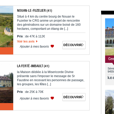
NOUAN-LE-FUZELIER (41)
Situé à 4 km du centre bourg de Nouan le
Fuzelier le CRG anime un projet de rencontre
des générations sur un domaine boisé de 160
hectares, comportant un étang de [...]
Prix
: de 47€ à 112€
Voir les avis
DÉCOUVRIR
Ajouter à mes favoris
Cen
LA FERTÉ-IMBAULT (41)
Sémi
9455
la Maison dédiée à la Misericorde Divine
présente sans l'imposer le message de Sr
ÎLE
Faustine en recevant les personnes de passage,
les groupes, les fêtes [...]
Prix
: de 25€ à 70€
DÉCOUVRIR
Ajouter à mes favoris