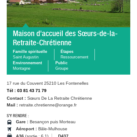
Maison d'accueil des Sœurs-de-la-
Retraite-Chrétienne
Famille spirituelle
Étapes
Saint Augustin
Ressourcement
Environnement
Public
Montagne
Groupe
17 rue du Couvent 25210 Les Fontenelles
Tél : 03 81 43 71 79
Contact :
Sœurs De La Retraite Chrétienne
Mail :
retraite.chretienne@orange.fr
S'Y RENDRE :
Gare :
Besançon puis Morteau
Aéroport :
Bâle-Mulhouse
A36
(sortie : 6.1)
D437