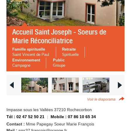
Accueil Saint Joseph - Soeurs de
Marie Réconciliatrice
Famille spirituelle
Retraite
Saint Vincent de Paul
Spirituelle
Environnement
Public
Campagne
Groupe
Voir le diaporama
Impasse sous les Vallées 37210 Rochecorbon
Tél : 02 47 52 50 21
Mobile : 07 86 10 65 34
Contact :
Mme Papegay Soeur Marie François
Mail :
smr37.francois@orange.fr