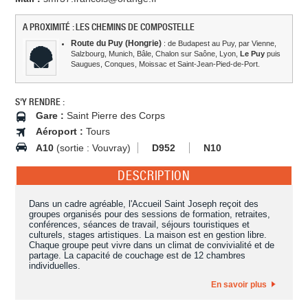
A PROXIMITÉ : LES CHEMINS DE COMPOSTELLE
Route du Puy (Hongrie)
: de Budapest au Puy, par Vienne,
Salzbourg, Munich, Bâle, Chalon sur Saône, Lyon,
Le Puy
puis
Saugues, Conques, Moissac et Saint-Jean-Pied-de-Port.
S'Y RENDRE :
Gare :
Saint Pierre des Corps
Aéroport :
Tours
A10
(sortie : Vouvray)
D952
N10
DESCRIPTION
Dans un cadre agréable, l'Accueil Saint Joseph reçoit des
groupes organisés pour des sessions de formation, retraites,
conférences, séances de travail, séjours touristiques et
culturels, stages artistiques. La maison est en gestion libre.
Chaque groupe peut vivre dans un climat de convivialité et de
partage. La capacité de couchage est de 12 chambres
individuelles.
En savoir plus