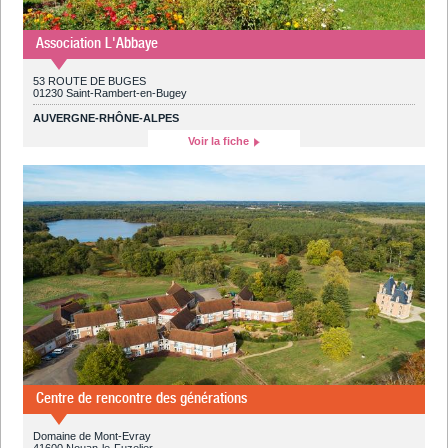
Association L'Abbaye
53 ROUTE DE BUGES
01230 Saint-Rambert-en-Bugey
AUVERGNE-RHÔNE-ALPES
Voir la fiche
Centre de rencontre des générations
Domaine de Mont-Evray
41600 Nouan-le-Fuzelier