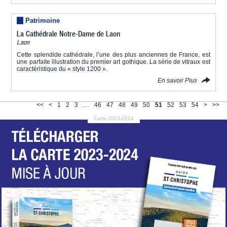
Patrimoine
La Cathédrale Notre-Dame de Laon
Laon
Cette splendide cathédrale, l’une des plus anciennes de France, est
une parfaite illustration du premier art gothique. La série de vitraux est
caractéristique du « style 1200 ».
En savoir Plus
<<
<
1
2
3
…
46
47
48
49
50
51
52
53
54
>
>>
Carte 2023-2024