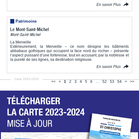
En savoir Plus
Patrimoine
Le Mont-Saint-Michel
Mont-Saint-Michel
La Merveille
Extérieurement, la Merveille – ce nom désigne les bâtiments
abbatiaux gothiques qui occupent la face nord du rocher – présente
l’aspect puissant d’une forteresse, tout en accusant, par la noblesse et
la pureté de ses lignes, sa destination religieuse.
En savoir Plus
Carte 2023-2024
<<
<
1
2
3
4
5
6
…
52
53
54
>
>>