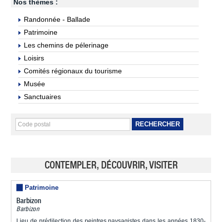
Nos thèmes :
Randonnée - Ballade
Patrimoine
Les chemins de pélerinage
Loisirs
Comités régionaux du tourisme
Musée
Sanctuaires
RECHERCHER
CONTEMPLER, DÉCOUVRIR, VISITER
Patrimoine
Barbizon
Barbizon
Lieu de prédilection des peintres paysagistes dans les années 1830-