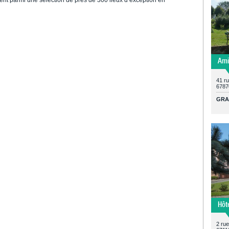
Ami
41 r
6787
GRA
Hôt
2 rue