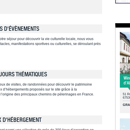
S D'ÉVÈNEMENTS
tre séjour pour découvrir la vie culturelle locale, nous vous
cles, manifestations sportives ou culturelles, se déroulant près
JOURS THÉMATIQUES
Win
d’A
ieux de visites, de randonnées pour découvrir le patrimoine
ieux d’hébergements proposés sur le site grâce à la
 l’origine des principaux chemins de pèlerinages en France.
51 Ru
67530
GRA
X D'HÉBERGEMENT
ent parmi une sélection de près de 300 lieux d’exception en