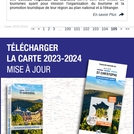
tourismes ayant pour mission l'organisation du tourisme et la
promotion touristique de leur région au plan national et à l'étranger.
En savoir Plus
Carte 2023-2024
<<
<
1
2
3
…
100
101
102
103
104
105
>
>>