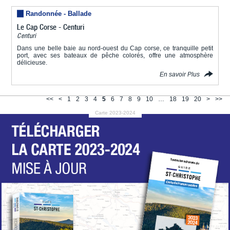
Randonnée - Ballade
Le Cap Corse - Centuri
Centuri
Dans une belle baie au nord-ouest du Cap corse, ce tranquille petit
port, avec ses bateaux de pêche colorés, offre une atmosphère
délicieuse.
En savoir Plus
<<
<
1
2
3
4
5
6
7
8
9
10
…
18
19
20
>
>>
Carte 2023-2024